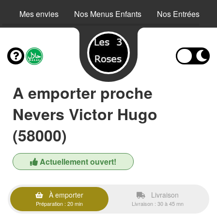
Mes envies
Nos Menus Enfants
Nos Entrées
A emporter proche
Nevers Victor Hugo
(58000)
Actuellement ouvert!
À emporter
Livraison
Préparation : 20 min
Livraison : 30 à 45 mn