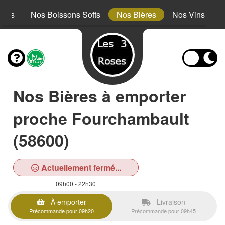
erts
Nos Boissons Softs
Nos Bières
Nos Vins
Nos Bières à emporter
proche Fourchambault
(58600)
Actuellement fermé...
09h00 - 22h30
À emporter
Livraison
Précommande pour 09h20
Précommande pour 09h45