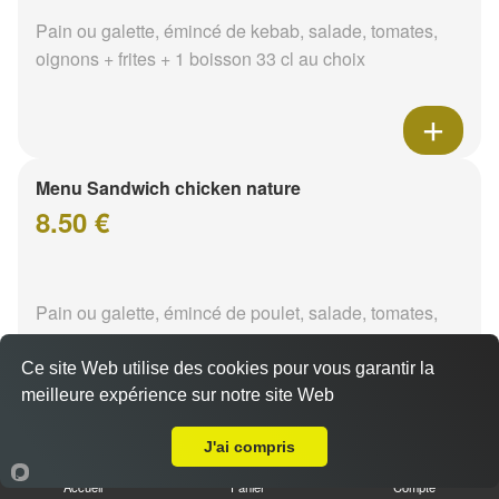
Pain ou galette, émincé de kebab, salade, tomates,
oignons + frites + 1 boisson 33 cl au choix
Menu Sandwich chicken nature
8.50 €
Pain ou galette, émincé de poulet, salade, tomates,
oignons + frites + 1 boisson 33 cl au choix
Ce site Web utilise des cookies pour vous garantir la
meilleure expérience sur notre site Web
A Emporter sur Fourchambault
J'ai compris
Menu Sandwich chicken tikka
Accueil
Panier
Compte