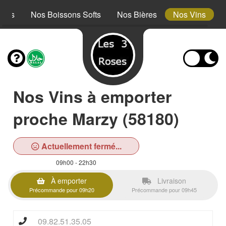
erts
Nos Boissons Softs
Nos Bières
Nos Vins
Nos Vins à emporter
proche Marzy (58180)
Actuellement fermé...
09h00 - 22h30
À emporter
Livraison
Précommande pour 09h20
Précommande pour 09h45
09.82.51.35.05