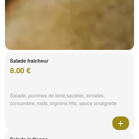
Salade fraîcheur
8.00 €
Salade, pommes de terre sautées, tomates,
concombre, maïs, oignons frits, sauce vinaigrette