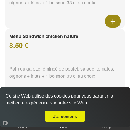
oignons + frites + 1 boisson 33 cl au choix
Menu Sandwich chicken nature
8.50 €
Pain ou galette, émincé de poulet, salade, tomates,
oignons + frites + 1 boisson 33 cl au choix
Ce site Web utilise des cookies pour vous garantir la
meilleure expérience sur notre site Web
A Emporter sur Marzy
Menu Sandwich chicken tikka
8.50 €
J'ai compris
Accueil
Panier
Compte