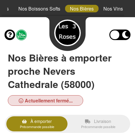
erts
Nos Boissons Softs
Nos Bières
Nos Vins
Nos Bières à emporter
proche Nevers
Cathedrale (58000)
Actuellement fermé...
À emporter
Livraison
Précommande possible
Précommande possible