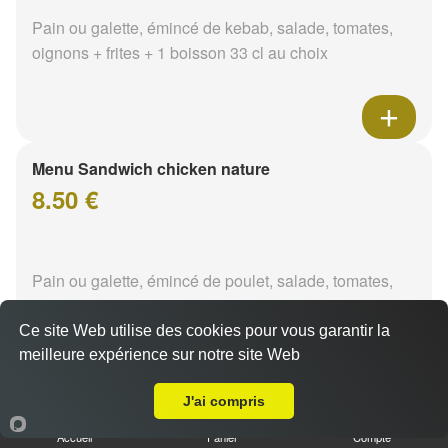
Pain ou galette, émincé de kebab, salade, tomates,
oignons + frites + 1 boisson 33 cl au choix
Menu Sandwich chicken nature
8.50 €
Pain ou galette, émincé de poulet, salade, tomates,
oignons + frites + 1 boisson 33 cl au choix
Ce site Web utilise des cookies pour vous garantir la
meilleure expérience sur notre site Web
A Emporter sur Nevers Cathedrale
J'ai compris
Menu Sandwich chicken tikka
Accueil
Panier
Compte