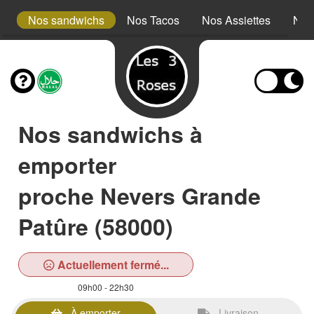
s
Nos sandwichs
Nos Tacos
Nos Assiettes
Nos
Nos sandwichs à
emporter
proche Nevers Grande
Patûre (58000)
Actuellement fermé...
09h00 - 22h30
À emporter
Livraison