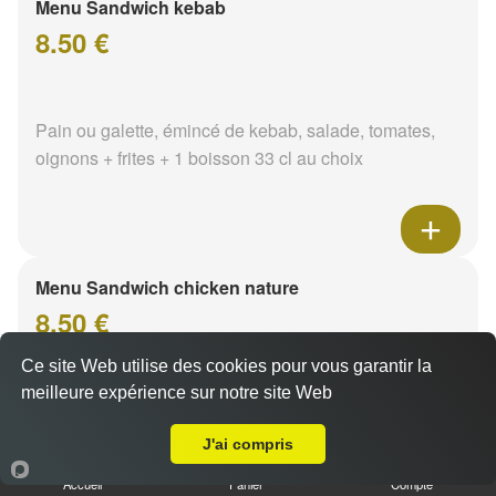
Menu Sandwich kebab
8.50 €
Pain ou galette, émincé de kebab, salade, tomates,
oignons + frites + 1 boisson 33 cl au choix
Menu Sandwich chicken nature
8.50 €
Ce site Web utilise des cookies pour vous garantir la
meilleure expérience sur notre site Web
Pain ou galette, émincé de poulet, salade, tomates,
A Emporter sur Nevers Maupas
oignons + frites + 1 boisson 33 cl au choix
J'ai compris
Accueil
Panier
Compte