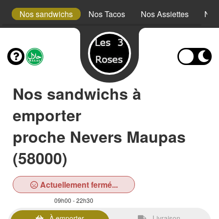
s
Nos sandwichs
Nos Tacos
Nos Assiettes
Nos
Nos sandwichs à
emporter
proche Nevers Maupas
(58000)
Actuellement fermé...
09h00 - 22h30
À emporter
Livraison