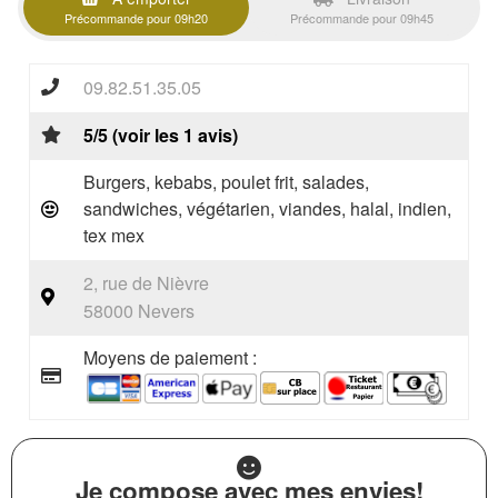
Précommande pour 09h20
Précommande pour 09h45
09.82.51.35.05
5/5 (voir les 1 avis)
Burgers, kebabs, poulet frit, salades,
sandwiches, végétarien, viandes, halal, indien,
tex mex
2, rue de Nièvre
58000 Nevers
Moyens de paiement :
Je compose avec mes envies!