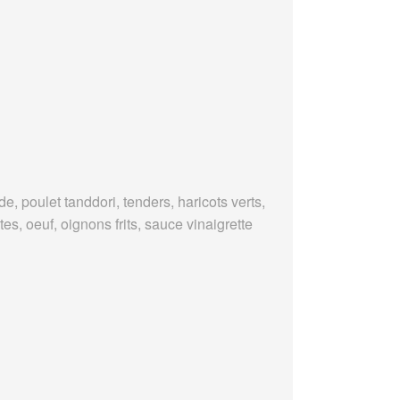
e, poulet tanddori, tenders, haricots verts,
es, oeuf, oignons frits, sauce vinaigrette