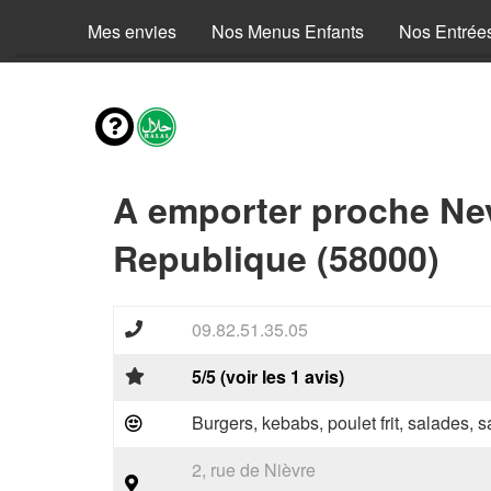
Mes envies
Nos Menus Enfants
Nos Entrée
A emporter proche Ne
Republique (58000)
09.82.51.35.05
5/5 (voir les 1 avis)
Burgers, kebabs, poulet frit, salades, 
2, rue de Nièvre