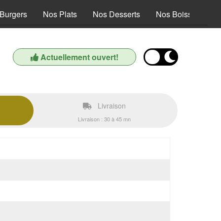
Burgers
Nos Plats
Nos Desserts
Nos Boissons Soft
Actuellement ouvert!
Livraison
Livraison : 30 à 45 mn