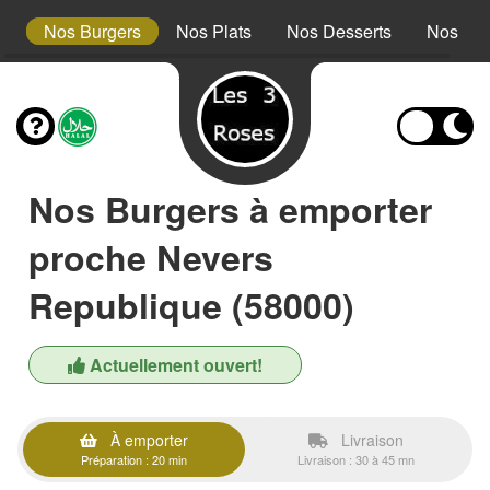
es
Nos Burgers
Nos Plats
Nos Desserts
Nos Boi
Nos Burgers à emporter
proche Nevers
Republique (58000)
Actuellement ouvert!
À emporter
Livraison
Préparation : 20 min
Livraison : 30 à 45 mn