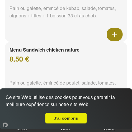
Pain ou galette, émincé de kebab, salade, tomates,
oignons + frites + 1 boisson 33 cl au choix
Menu Sandwich chicken nature
8.50 €
Pain ou galette, émincé de poulet, salade, tomates,
oignons + frites + 1 boisson 33 cl au choix
Ce site Web utilise des cookies pour vous garantir la
meilleure expérience sur notre site Web
A Emporter sur Nevers Republique
J'ai compris
Menu Sandwich chicken tikka
Accueil
Panier
Compte