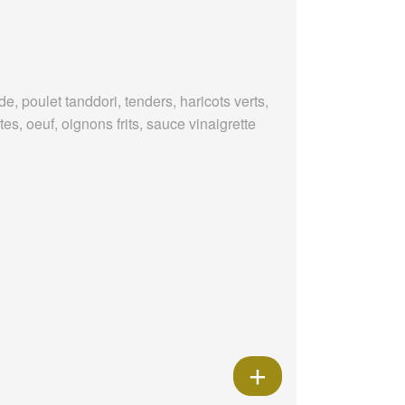
e, poulet tanddori, tenders, haricots verts,
es, oeuf, oignons frits, sauce vinaigrette