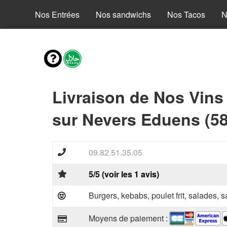
fants
Nos Entrées
Nos sandwichs
Nos Tacos
N
Livraison de Nos Vins
sur Nevers Eduens (5
09.82.51.35.05
5/5 (voir les 1 avis)
Burgers, kebabs, poulet frit, salades, 
Moyens de paiement :