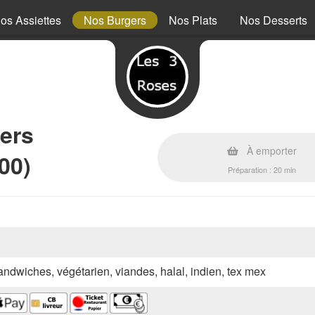
os Assiettes
Nos Burgers
Nos Plats
Nos Desserts
ers
À emporter
00)
Préparation : 20 min
sandwiches, végétarien, viandes, halal, indien, tex mex