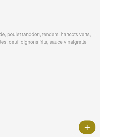
e, poulet tanddori, tenders, haricots verts,
es, oeuf, oignons frits, sauce vinaigrette