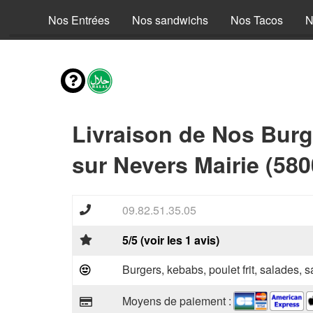
fants
Nos Entrées
Nos sandwichs
Nos Tacos
N
Livraison de Nos Burg
sur Nevers Mairie (580
09.82.51.35.05
5/5 (voir les 1 avis)
Burgers, kebabs, poulet frit, salades, 
Moyens de paiement :