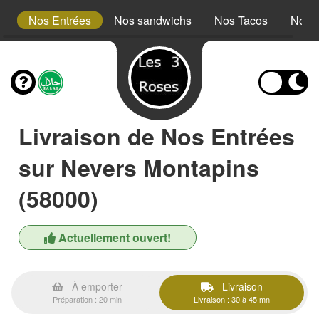
s
Nos Entrées
Nos sandwichs
Nos Tacos
Nos A
Livraison de Nos Entrées
sur Nevers Montapins
(58000)
Actuellement ouvert!
À emporter
Livraison
Préparation : 20 min
Livraison : 30 à 45 mn