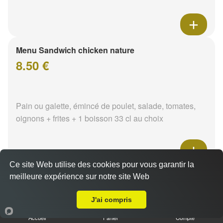
Menu Sandwich chicken nature
8.50 €
Pain ou galette, émincé de poulet, salade, tomates,
oignons + frites + 1 boisson 33 cl au choix
Ce site Web utilise des cookies pour vous garantir la
Menu Sandwich chicken tikka
meilleure expérience sur notre site Web
Livraison sur Nevers Montos
8.50 €
J'ai compris
Accueil
Panier
Compte