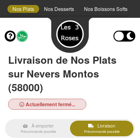
s
Nos Plats
Nos Desserts
Nos Boissons Softs
N
Livraison de Nos Plats
sur Nevers Montos
(58000)
Actuellement fermé...
À emporter
Livraison
Précommande possible
Précommande possible