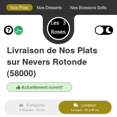
s
Nos Plats
Nos Desserts
Nos Boissons Softs
N
Livraison de Nos Plats
sur Nevers Rotonde
(58000)
Actuellement ouvert!
À emporter
Livraison
Préparation : 20 min
Livraison : 30 à 45 mn