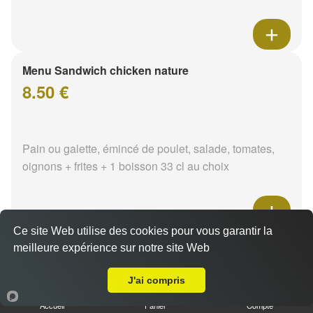
Menu Sandwich chicken nature
8.50 €
Pain ou galette, émincé de poulet, salade, tomates,
oignons + frites + 1 boisson 33 cl au choix
Ce site Web utilise des cookies pour vous garantir la
Menu Sandwich chicken tikka
meilleure expérience sur notre site Web
Livraison sur Nevers Rotonde
8.50 €
J'ai compris
Accueil
Panier
Compte