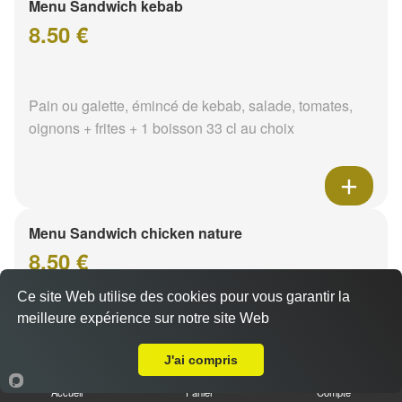
Menu Sandwich kebab
8.50 €
Pain ou galette, émincé de kebab, salade, tomates,
oignons + frites + 1 boisson 33 cl au choix
Menu Sandwich chicken nature
8.50 €
Ce site Web utilise des cookies pour vous garantir la
meilleure expérience sur notre site Web
Pain ou galette, émincé de poulet, salade, tomates,
A Emporter sur Coulanges-lès-Nevers
oignons + frites + 1 boisson 33 cl au choix
J'ai compris
Accueil
Panier
Compte