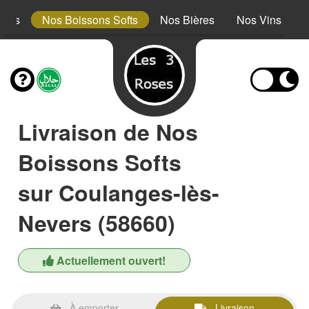
erts
Nos Boissons Softs
Nos Bières
Nos Vins
Livraison de Nos
Boissons Softs
sur Coulanges-lès-
Nevers (58660)
Actuellement ouvert!
À emporter
Livraison