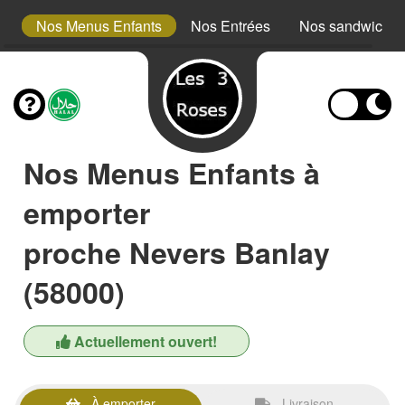
s
Nos Menus Enfants
Nos Entrées
Nos sandwichs
Nos Menus Enfants à
emporter
proche Nevers Banlay
(58000)
Actuellement ouvert!
À emporter
Livraison