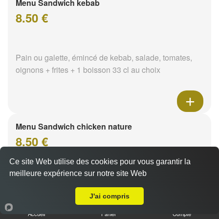
Menu Sandwich kebab
8.50 €
Pain ou galette, émincé de kebab, salade, tomates,
oignons + frites + 1 boisson 33 cl au choix
Menu Sandwich chicken nature
8.50 €
Ce site Web utilise des cookies pour vous garantir la
meilleure expérience sur notre site Web
Pain ou galette, émincé de poulet, salade, tomates,
A Emporter sur Nevers Banlay
oignons + frites + 1 boisson 33 cl au choix
J'ai compris
Accueil
Panier
Compte