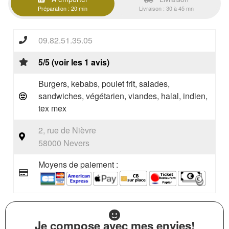
Préparation : 20 min
Livraison : 30 à 45 mn
09.82.51.35.05
5/5 (voir les 1 avis)
Burgers, kebabs, poulet frit, salades,
sandwiches, végétarien, viandes, halal, indien,
tex mex
2, rue de Nièvre
58000 Nevers
Moyens de paiement :
Je compose avec mes envies!