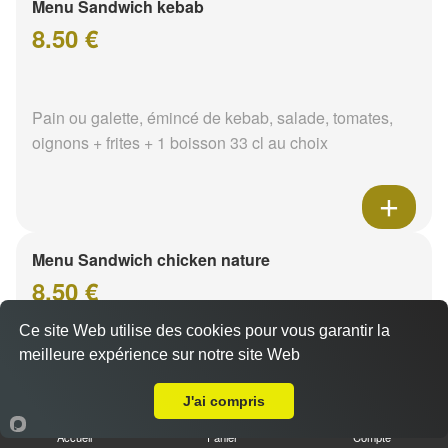
Menu Sandwich kebab
8.50 €
Pain ou galette, émincé de kebab, salade, tomates,
oignons + frites + 1 boisson 33 cl au choix
Menu Sandwich chicken nature
8.50 €
Ce site Web utilise des cookies pour vous garantir la
meilleure expérience sur notre site Web
Pain ou galette, émincé de poulet, salade, tomates,
A Emporter sur Nevers Banlay
oignons + frites + 1 boisson 33 cl au choix
J'ai compris
Accueil
Panier
Compte