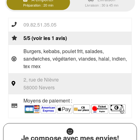
Préparation : 20 min
Livraison : 30 à 45 mn
09.82.51.35.05
5/5 (voir les 1 avis)
Burgers, kebabs, poulet frit, salades,
sandwiches, végétarien, viandes, halal, indien,
tex mex
2, rue de Nièvre
58000 Nevers
Moyens de paiement :
Je compose avec mes envies!