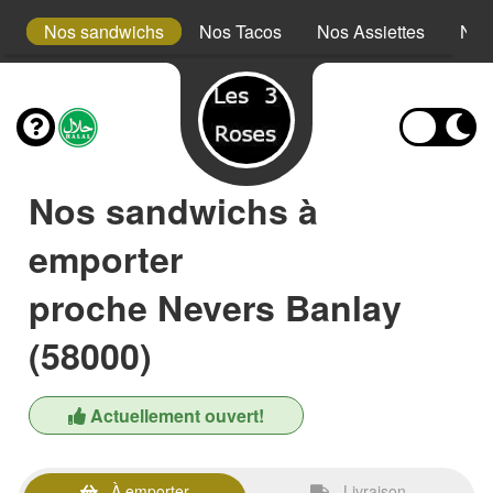
s
Nos sandwichs
Nos Tacos
Nos Assiettes
Nos
Nos sandwichs à
emporter
proche Nevers Banlay
(58000)
Actuellement ouvert!
À emporter
Livraison