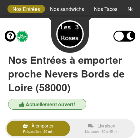
s
Nos Entrées
Nos sandwichs
Nos Tacos
Nos A
Nos Entrées à emporter
proche Nevers Bords de
Loire (58000)
Actuellement ouvert!
À emporter
Livraison
Préparation : 20 min
Livraison : 30 à 45 mn