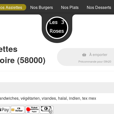
os Assiettes
Nos Burgers
Nos Plats
Nos Desserts
ettes
À emporter
oire (58000)
Précommande pour 09h20
sandwiches, végétarien, viandes, halal, indien, tex mex