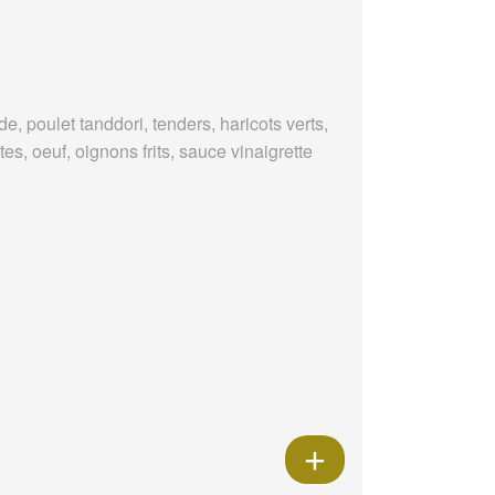
e, poulet tanddori, tenders, haricots verts,
es, oeuf, oignons frits, sauce vinaigrette