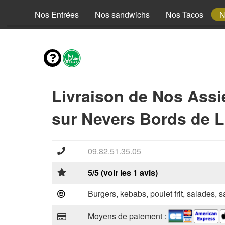
fants
Nos Entrées
Nos sandwichs
Nos Tacos
N
Livraison de Nos Assi
sur Nevers Bords de L
09.82.51.35.05
5/5 (voir les 1 avis)
Burgers, kebabs, poulet frit, salades, 
Moyens de paiement :