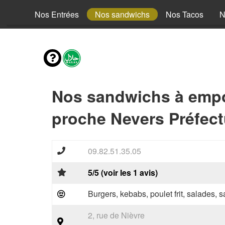
fants
Nos Entrées
Nos sandwichs
Nos Tacos
N
Nos sandwichs à empo
proche Nevers Préfect
09.82.51.35.05
5/5 (voir les 1 avis)
Burgers, kebabs, poulet frit, salades, 
2, rue de Nièvre