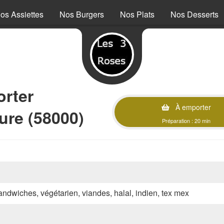
os Assiettes
Nos Burgers
Nos Plats
Nos Desserts
rter
À emporter
ure (58000)
Préparation : 20 min
sandwiches, végétarien, viandes, halal, indien, tex mex