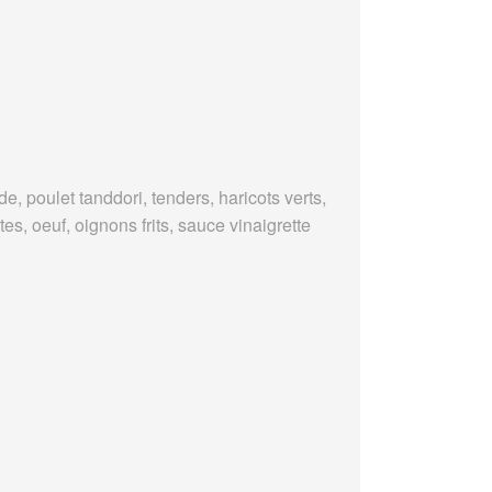
e, poulet tanddori, tenders, haricots verts,
es, oeuf, oignons frits, sauce vinaigrette