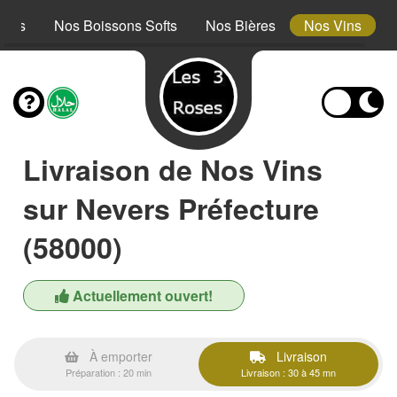
erts
Nos Boissons Softs
Nos Bières
Nos Vins
Livraison de Nos Vins
sur Nevers Préfecture
(58000)
Actuellement ouvert!
À emporter
Livraison
Préparation : 20 min
Livraison : 30 à 45 mn