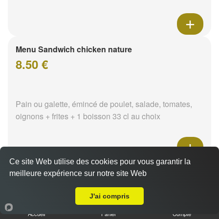
Menu Sandwich chicken nature
8.50 €
Pain ou galette, émincé de poulet, salade, tomates,
oignons + frites + 1 boisson 33 cl au choix
Ce site Web utilise des cookies pour vous garantir la
Menu Sandwich chicken tikka
meilleure expérience sur notre site Web
Livraison sur Nevers Préfecture
8.50 €
J'ai compris
Accueil
Panier
Compte