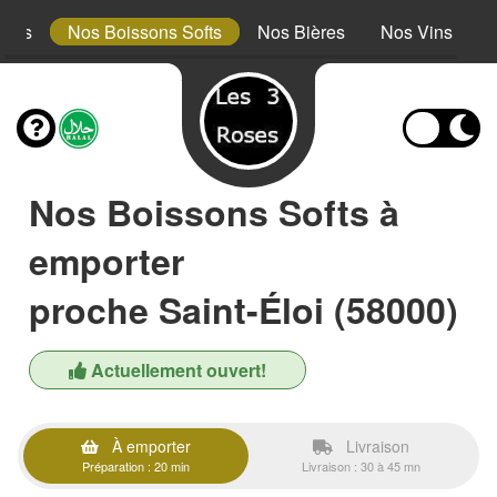
erts
Nos Boissons Softs
Nos Bières
Nos Vins
Nos Boissons Softs à
emporter
proche Saint-Éloi (58000)
Actuellement ouvert!
À emporter
Livraison
Préparation : 20 min
Livraison : 30 à 45 mn