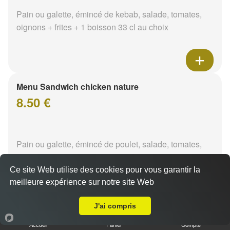
Pain ou galette, émincé de kebab, salade, tomates,
oignons + frites + 1 boisson 33 cl au choix
Menu Sandwich chicken nature
8.50 €
Pain ou galette, émincé de poulet, salade, tomates,
oignons + frites + 1 boisson 33 cl au choix
Ce site Web utilise des cookies pour vous garantir la
meilleure expérience sur notre site Web
A Emporter sur Saint-Éloi
J'ai compris
Menu Sandwich chicken tikka
Accueil
Panier
Compte