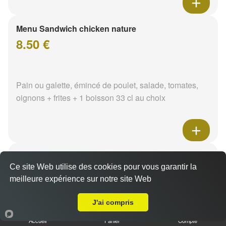
Menu Sandwich chicken nature
8.50 €
Pain ou galette, émincé de poulet, salade, tomates,
oignons + frites + 1 boisson 33 cl au choix
Menu Sandwich chicken tikka
Ce site Web utilise des cookies pour vous garantir la
8.50 €
meilleure expérience sur notre site Web
Livraison sur Saint-Éloi
J'ai compris
Pain ou galette, poulet tikka, salade, tomates, oignons
Accueil
Panier
Compte
+ frites + 1 boisson 33 cl au choix