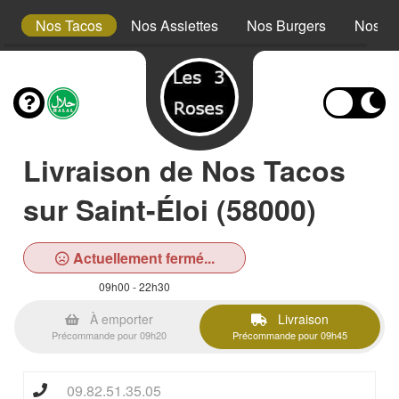
s
Nos Tacos
Nos Assiettes
Nos Burgers
Nos Pl
Livraison de Nos Tacos
sur Saint-Éloi (58000)
Actuellement fermé...
09h00 - 22h30
À emporter
Livraison
Précommande pour 09h20
Précommande pour 09h45
09.82.51.35.05