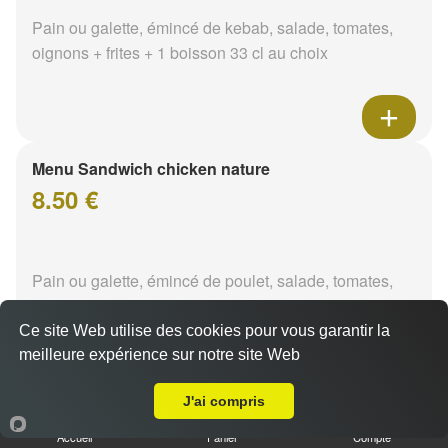
Pain ou galette, émincé de kebab, salade, tomates,
oignons + frites + 1 boisson 33 cl au choix
Menu Sandwich chicken nature
8.50 €
Pain ou galette, émincé de poulet, salade, tomates,
oignons + frites + 1 boisson 33 cl au choix
Ce site Web utilise des cookies pour vous garantir la
meilleure expérience sur notre site Web
A Emporter sur Sermoise-sur-Loire
J'ai compris
Menu Sandwich chicken tikka
Accueil
Panier
Compte