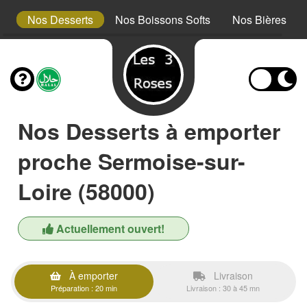
ts
Nos Desserts
Nos Boissons Softs
Nos Bières
Nos Desserts à emporter
proche Sermoise-sur-
Loire (58000)
Actuellement ouvert!
À emporter
Livraison
Préparation : 20 min
Livraison : 30 à 45 mn