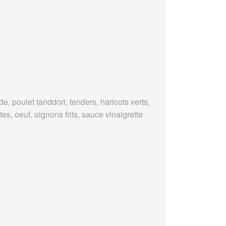
e, poulet tanddori, tenders, haricots verts,
es, oeuf, oignons frits, sauce vinaigrette