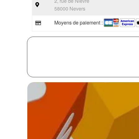
2, rue de Nièvre
58000 Nevers
Moyens de paiement :