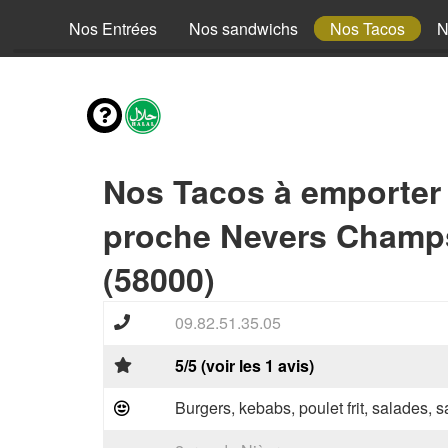
fants
Nos Entrées
Nos sandwichs
Nos Tacos
N
Nos Tacos à emporter
proche Nevers Champ
(58000)
09.82.51.35.05
5/5 (voir les 1 avis)
Burgers, kebabs, poulet frit, salades, 