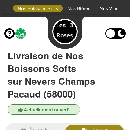
erts
Nos Boissons Softs
Nos Bières
Nos Vins
Livraison de Nos
Boissons Softs
sur Nevers Champs
Pacaud (58000)
Actuellement ouvert!
À emporter
Livraison