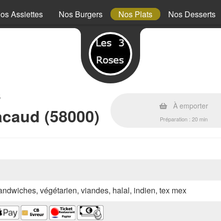
os Assiettes
Nos Burgers
Nos Plats
Nos Desserts
s
À emporter
caud (58000)
Préparation : 20 min
sandwiches, végétarien, viandes, halal, indien, tex mex