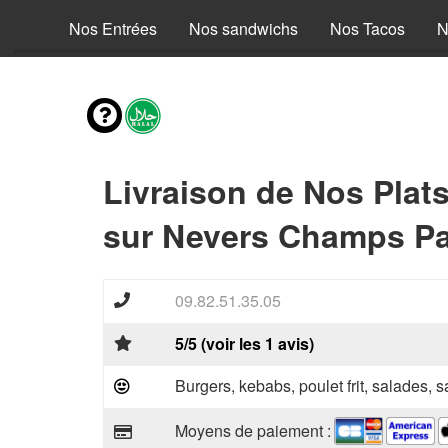
fants
Nos Entrées
Nos sandwichs
Nos Tacos
N
Livraison de Nos Plat
sur Nevers Champs Pa
09.82.51.35.05
5/5 (voir les 1 avis)
Burgers, kebabs, poulet frit, salades, 
Moyens de paiement :