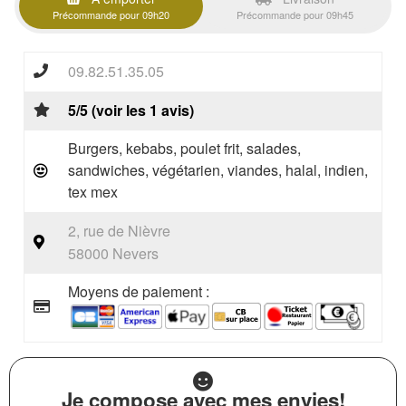
Précommande pour 09h20
Précommande pour 09h45
09.82.51.35.05
5/5 (voir les 1 avis)
Burgers, kebabs, poulet frit, salades,
sandwiches, végétarien, viandes, halal, indien,
tex mex
2, rue de Nièvre
58000 Nevers
Moyens de paiement :
Je compose avec mes envies!