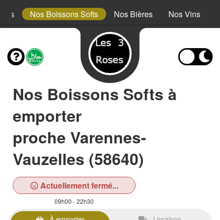
erts
Nos Boissons Softs
Nos Bières
Nos Vins
Nos Boissons Softs à
emporter
proche Varennes-
Vauzelles (58640)
Actuellement fermé...
09h00 - 22h30
À emporter
Livraison