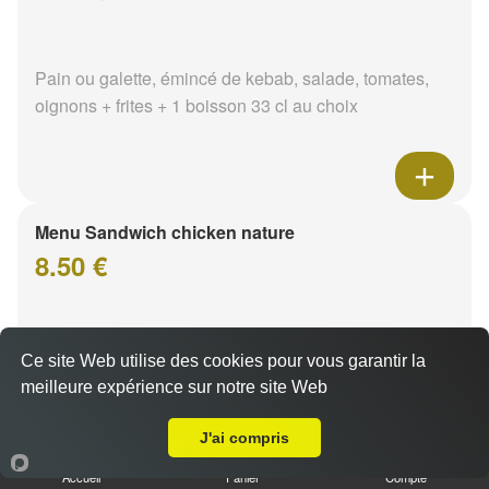
Pain ou galette, émincé de kebab, salade, tomates,
oignons + frites + 1 boisson 33 cl au choix
Menu Sandwich chicken nature
8.50 €
Pain ou galette, émincé de poulet, salade, tomates,
Ce site Web utilise des cookies pour vous garantir la
oignons + frites + 1 boisson 33 cl au choix
meilleure expérience sur notre site Web
A Emporter sur Varennes-Vauzelles
J'ai compris
Accueil
Panier
Compte