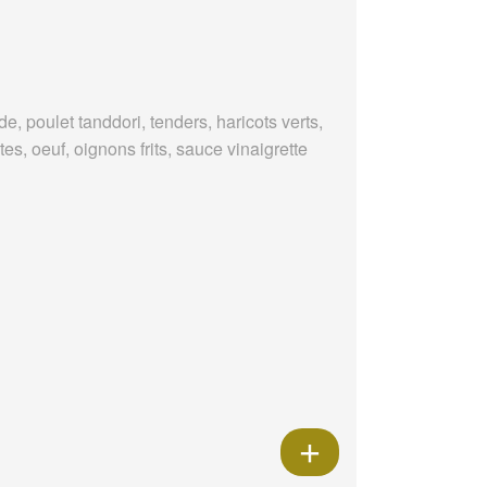
e, poulet tanddori, tenders, haricots verts,
es, oeuf, oignons frits, sauce vinaigrette