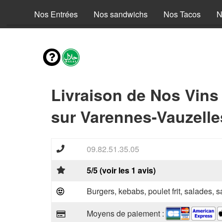
fants
Nos Entrées
Nos sandwichs
Nos Tacos
N
Livraison de Nos Vins
sur Varennes-Vauzelle
09.82.51.35.05
5/5 (voir les 1 avis)
Burgers, kebabs, poulet frit, salades, 
Moyens de paiement :