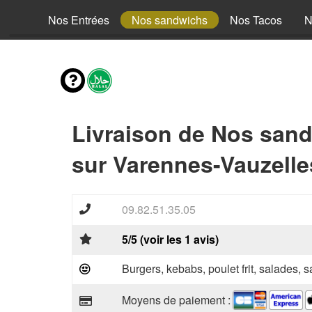
fants
Nos Entrées
Nos sandwichs
Nos Tacos
N
Livraison de Nos san
sur Varennes-Vauzelle
09.82.51.35.05
5/5 (voir les 1 avis)
Burgers, kebabs, poulet frit, salades, 
Moyens de paiement :