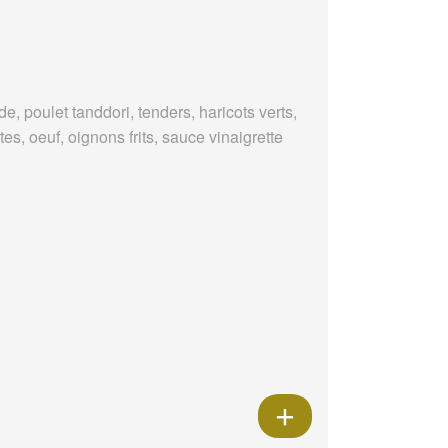
e, poulet tanddori, tenders, haricots verts,
es, oeuf, oignons frits, sauce vinaigrette