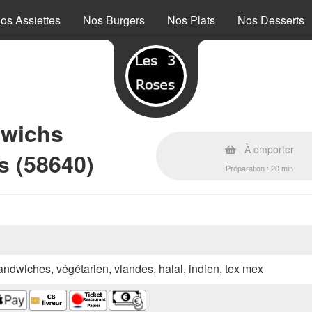
os Assiettes
Nos Burgers
Nos Plats
Nos Desserts
dwichs
À emporter
s (58640)
Préparation : 20 min
sandwiches, végétarien, viandes, halal, indien, tex mex